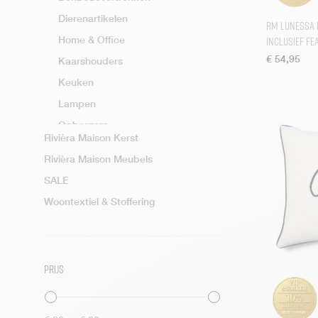
Dierenartikelen
RM Lunessa 
inclusief F
Home & Office
€
54,95
Kaarshouders
Keuken
Lampen
Opbergers
Rivièra Maison Kerst
Rustic Rattan
Rivièra Maison Meubels
Textiel
SALE
Binnenkussen
Woontextiel & Stoffering
Deurmatten
Kussens
Kussens (gewatteerd)
Prijs
Placemats (textiel)
Plaids
Tafelkleden