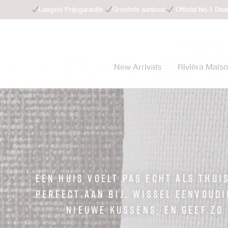
Laagste Prijsgarantie
Grootste aanbod
Official No.1 Dea
New Arrivals
Rivièra Mais
Een huis voelt pas echt als thui
perfect aan bij. Wissel eenvoudi
nieuwe kussens, en geef zo 