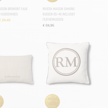
Maison Bromont Faux
Rivièra Maison Samone
0 Kussenhoes
Kussen 65×45 inclusief
Featherkussen
Oorspronkelijke prijs was: € 34,95.
Huidige prijs is: € 24,45.
€
24,45
€
59,95