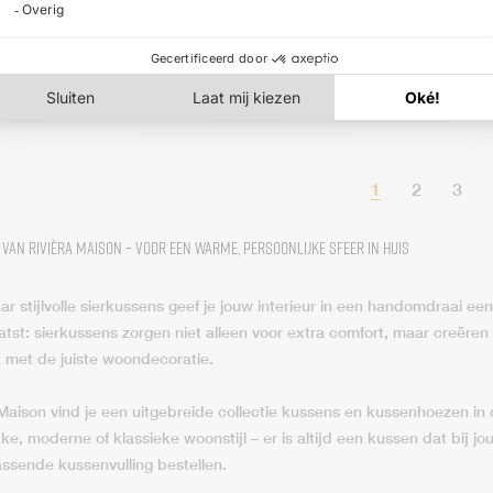
son Lourdes
Rivièra Maison Heather Alba
Rivièra M
0 inclusief
Faux Fur Kussen 50×50
50×50 Nav
en
inclusief Featherkussen
Featherk
€
49,95
€
49,95
1
2
3
van Rivièra Maison – Voor een Warme, Persoonlijke Sfeer in Huis
r stijlvolle sierkussens geef je jouw interieur in een handomdraai een 
aatst: sierkussens zorgen niet alleen voor extra comfort, maar creëre
 met de juiste woondecoratie.
 Maison vind je een uitgebreide collectie kussens en kussenhoezen in
jke, moderne of klassieke woonstijl – er is altijd een kussen dat bij j
assende kussenvulling bestellen.