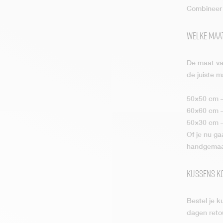
Combineer g
Welke maat
De maat van
de juiste m
50×50 cm – 
60×60 cm –
50×30 cm – 
Of je nu ga
handgemaak
Kussens ko
Bestel je k
dagen reto