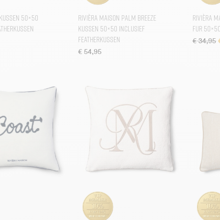
Kussen 50×50
Rivièra Maison Palm Breeze
Rivièra 
eatherkussen
Kussen 50×50 inclusief
Fur 50×5
Featherkussen
€
34,95
€
54,95