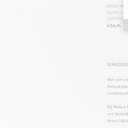
Rivièra Mai
Kussen 50×5
Featherkuss
€
54,95
Sierkussens 
Met een paa
fauteuil pl
combineert
Bij Rivièra
een landeli
direct bijp