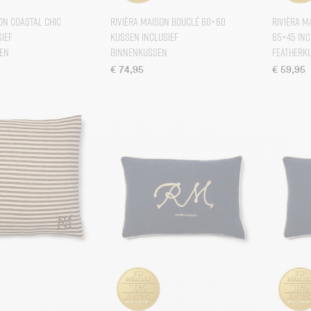
on Coastal Chic
Rivièra Maison Bouclé 60×60
Rivièra M
ief
Kussen inclusief
65×45 inc
en
binnenkussen
Featherk
€
74,95
€
59,95