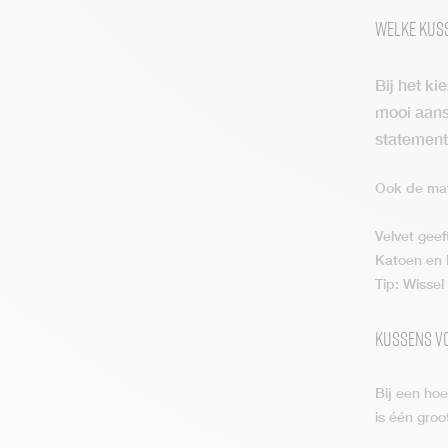
Welke kuss
Bij het ki
mooi aans
statement
Ook de mate
Velvet geef
Katoen en l
Tip: Wissel
Kussens v
Bij een hoe
is één groo