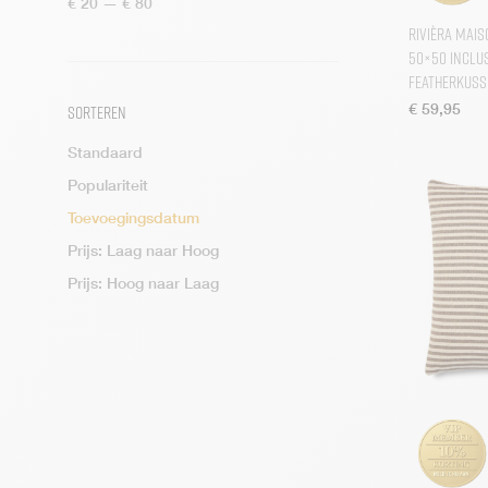
Min.
Max.
€ 20
—
€ 80
prijs
prijs
Vloerkleden
Rivièra Mais
50×50 inclus
Wanddecoratie
Featherkuss
Woonaccessoires
€
59,95
Sorteren
Standaard
Populariteit
Toevoegingsdatum
Prijs: Laag naar Hoog
Prijs: Hoog naar Laag