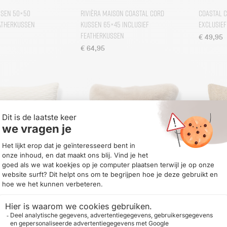
ssen 50×50
Rivièra Maison Coastal Cord
Coastal 
eatherkussen
Kussen 65×45 inclusief
exclusie
Featherkussen
€
49,95
€
64,95