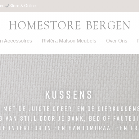
ler
Store & Online -
on Accessoires
Rivièra Maison Meubels
Over Ons
Kussens
s met de juiste sfeer, en de sierkusse
g van stijl door je bank, bed of fauteu
je interieur in een handomdraai een fr