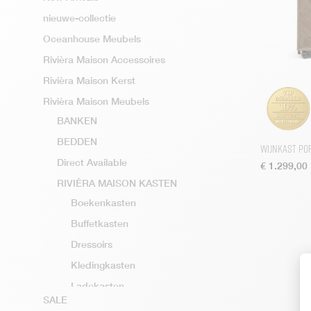
nieuwe-collectie
Oceanhouse Meubels
Rivièra Maison Accessoires
Rivièra Maison Kerst
Rivièra Maison Meubels
BANKEN
BEDDEN
Wijnkast Po
Direct Available
€
1.299,00
RIVIÈRA MAISON KASTEN
Boekenkasten
Buffetkasten
Dressoirs
Kledingkasten
Ladekasten
SALE
Rivièra Maison Nachtkastjes