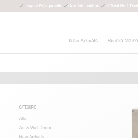
Laagste Prijsgarantie
Grootste aanbod
Official No.1 Dea
New Arrivals
Rivièra Mais
Categorie
Alle
Art & Wall Decor
New Arrivals