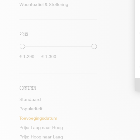
Woontextiel & Stoffering
Rivièra Maison TV Meubels
Wijnkasten
Rivièra Maison Meubelfamilie
Prijs
RIVIÈRA MAISON STOELEN
RIVIÈRA MAISON TAFELS
TEXTILE CARE
Min.
Max.
€ 1.290
—
€ 1.300
prijs
prijs
TUINMEUBELS
Sorteren
Standaard
Populariteit
Toevoegingsdatum
Prijs: Laag naar Hoog
Prijs: Hoog naar Laag