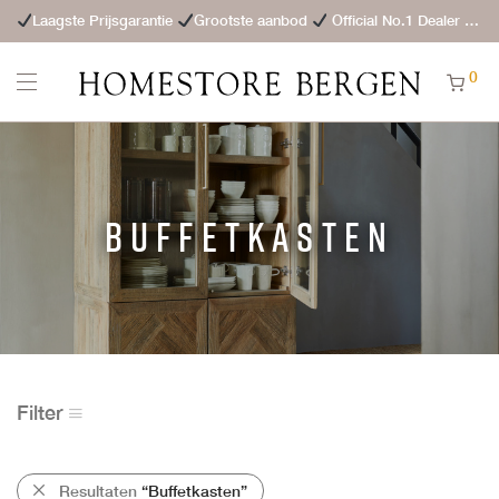
Laagste Prijsgarantie
Grootste aanbod
Official No.1 Dealer
St
0
Buffetkasten
Filter
Resultaten
“Buffetkasten”