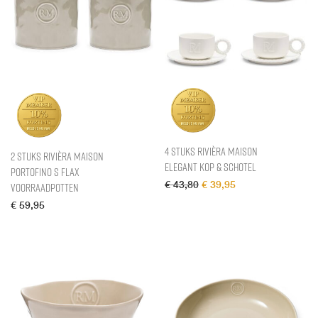
4 stuks Rivièra Maison
2 stuks Rivièra Maison
Elegant Kop & schotel
Portofino S Flax
Oorspronkelijke prijs was
Huidige prijs is: €
€
43,80
€
39,95
Voorraadpotten
€
59,95