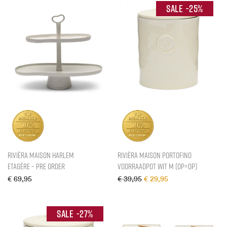
-
25
%
Rivièra Maison Harlem
Rivièra Maison Portofino
Etagère – Pre Order
Voorraadpot Wit M (OP=OP)
Oorspronkelijke prijs was
Huidige prijs is: €
€
69,95
€
39,95
€
29,95
-
27
%