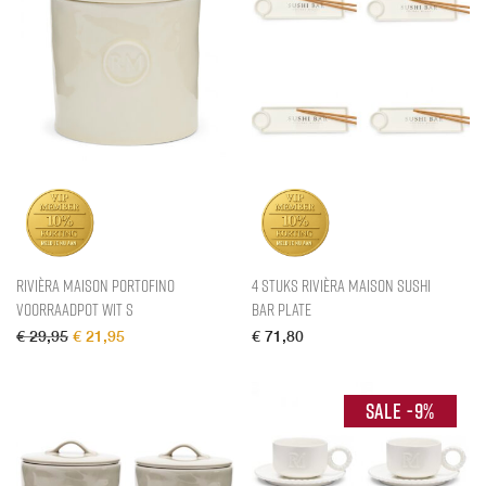
Rivièra Maison Portofino
4 stuks Rivièra Maison Sushi
Voorraadpot Wit S
Bar Plate
Oorspronkelijke prijs was: € 29,95.
Huidige prijs is: € 21,95.
€
29,95
€
21,95
€
71,80
-
9
%