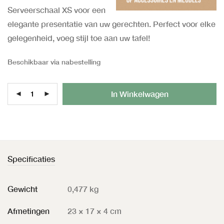
Serveerschaal XS voor een
elegante presentatie van uw gerechten. Perfect voor elke
gelegenheid, voeg stijl toe aan uw tafel!
Beschikbaar via nabestelling
Al
In Winkelwagen
Specificaties
Gewicht
0,477 kg
Afmetingen
23 × 17 × 4 cm