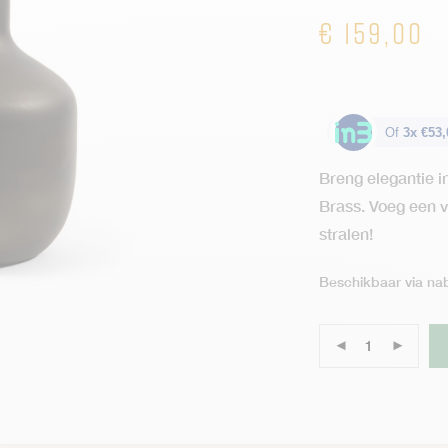
€
159,00
Of
3x €53,
Breng elegantie i
Brass. Voeg een vl
stralen!
Beschikbaar via nab