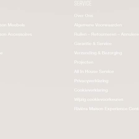
Service
Over Ons
ison Meubels
Algemene Voorwaarden
ison Accessoires
Ruilen – Retourneren – Annuler
Garantie & Service
se
Verzending & Bezorging
Projecten
All In House Service
Privacyverklaring
Cookieverklaring
Wijzig cookievoorkeuren
Rivièra Maison Experience Cent