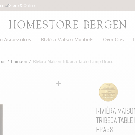
ler
Store & Online -
on Accessoires
Rivièra Maison Meubels
Over Ons
res
/
Lampen
/
Rivièra Maison Tribeca Table Lamp Brass
Rivièra Maiso
Tribeca Table
Brass