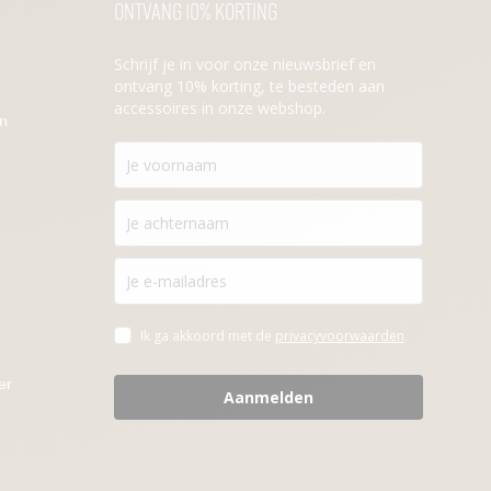
Ontvang 10% korting
Schrijf je in voor onze nieuwsbrief en
ontvang 10% korting, te besteden aan
accessoires in onze webshop.
en
Ik ga akkoord met de
privacyvoorwaarden
.
er
Aanmelden