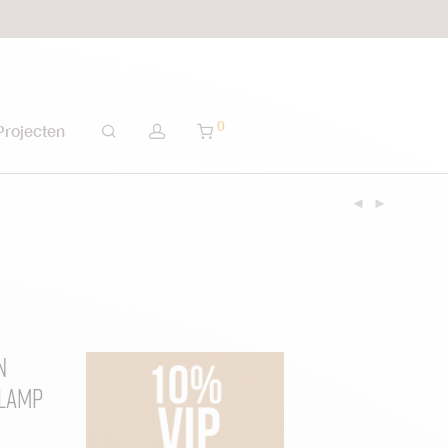
0
Projecten
n
 Lamp