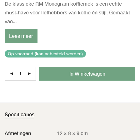
De klassieke RM Monogram koffiemok is een echte
must-have voor liefhebbers van koffie én stijl. Gemaakt
van...
Lees meer
Op voorraad (kan nabesteld worden)
Al
In Winkelwagen
Specificaties
Afmetingen
12 × 8 × 9 cm