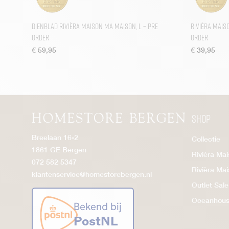
Dienblad Rivièra Maison Ma Maison, L – Pre
Rivièra Mais
Order
order
€
59,95
€
39,95
Shop
Breelaan 16-2
Collectie
1861 GE Bergen
Rivièra Ma
072 582 5347
Rivièra Ma
klantenservice@homestorebergen.nl
Outlet Sale
Oceanhou