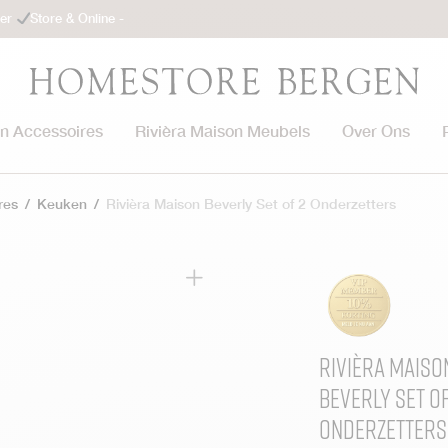
ler
Store & Online -
on Accessoires
Rivièra Maison Meubels
Over Ons
res
/
Keuken
/
Rivièra Maison Beverly Set of 2 Onderzetters
Rivièra Maiso
Beverly Set of
Onderzetters