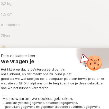
0,2 kg
1,5 cm
Aluminium
Zilver
Ja
8721148333479
0
Categorieën:
Keuken
,
New Arrivals
,
Onderzetters
,
Rivièra Maison