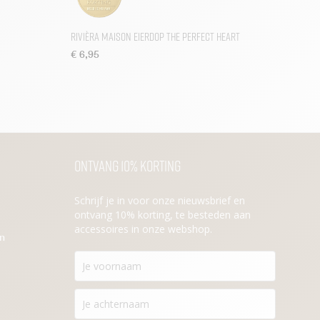
Rivièra Maison Eierdop The Perfect Heart
€
6,95
Ontvang 10% korting
Schrijf je in voor onze nieuwsbrief en
ontvang 10% korting, te besteden aan
accessoires in onze webshop.
en