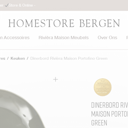
ler
Store & Online -
on Accessoires
Rivièra Maison Meubels
Over Ons
res
/
Keuken
/
Dinerbord Rivièra Maison Portofino Green
Dinerbord Riv
Maison Porto
Green