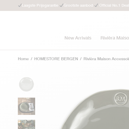
Laagste Prijsgarantie
Grootste aanbod
Official No.1 Dea
New Arrivals
Rivièra Mais
Home
/
HOMESTORE BERGEN
/
Rivièra Maison Accessoi