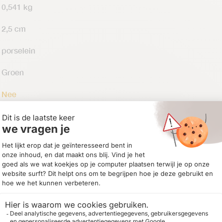
0,541 kg
2,5 cm
porselein
Groen
Nee
8721148341382
n
,
Keuken
,
New Arrivals
,
Portofino servies
,
Rivièra Maison Accessoire