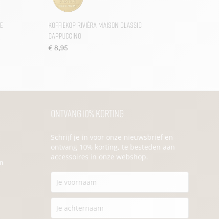
e
Koffiekop Rivièra Maison Classic
Cappuccino
€
8,95
Ontvang 10% korting
Schrijf je in voor onze nieuwsbrief en
ontvang 10% korting, te besteden aan
accessoires in onze webshop.
en