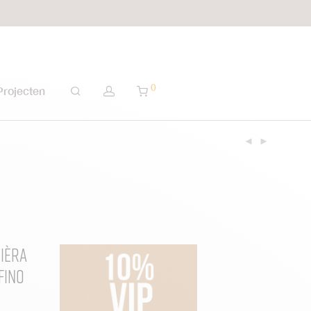
0
Projecten
ièra
fino