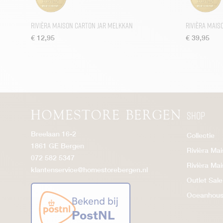
Rivièra Maison Carton Jar Melkkan
Rivièra Mai
€
12,95
€
39,95
Shop
Breelaan 16-2
Collectie
1861 GE Bergen
Rivièra Ma
072 582 5347
Rivièra Ma
klantenservice@homestorebergen.nl
Outlet Sale
Oceanhou