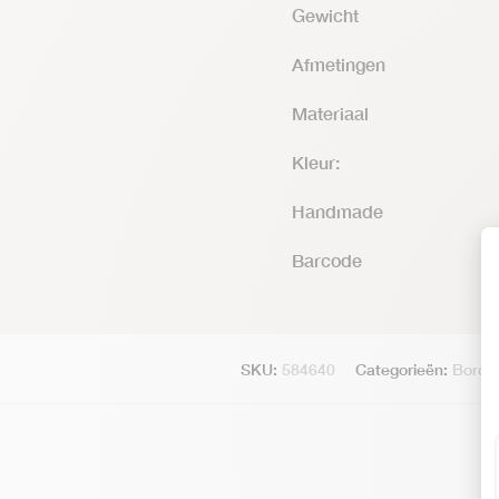
Gewicht
Afmetingen
Materiaal
Kleur:
Handmade
Barcode
SKU:
584640
Categorieën:
Borde