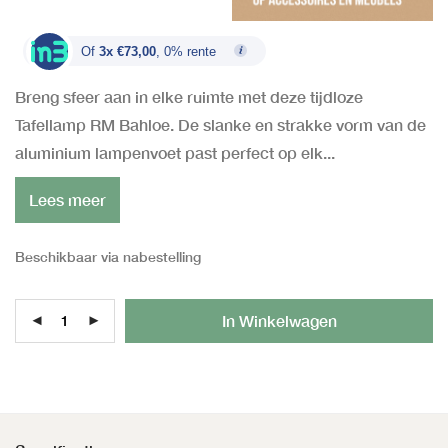
Of
3x €73,00
, 0% rente
Breng sfeer aan in elke ruimte met deze tijdloze
Tafellamp RM Bahloe. De slanke en strakke vorm van de
aluminium lampenvoet past perfect op elk...
Lees meer
Beschikbaar via nabestelling
Al
In Winkelwagen