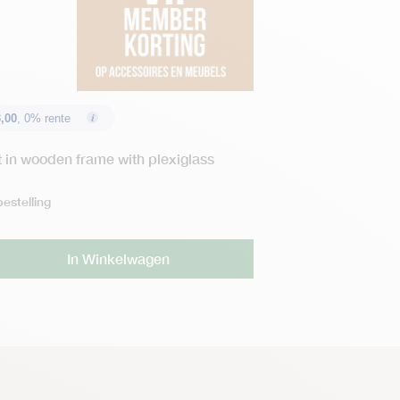
,00
, 0% rente
t in wooden frame with plexiglass
estelling
Alternative:
In Winkelwagen