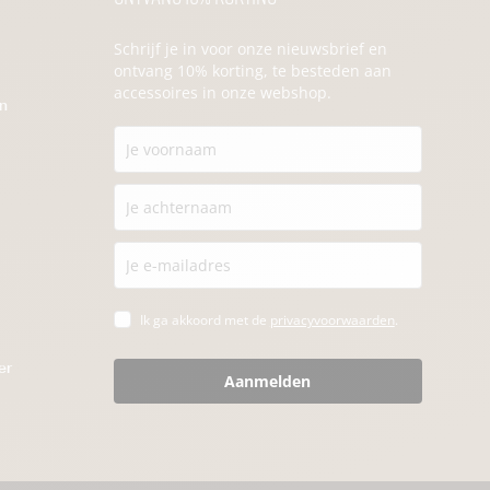
Schrijf je in voor onze nieuwsbrief en
ontvang 10% korting, te besteden aan
accessoires in onze webshop.
en
Ik ga akkoord met de
privacyvoorwaarden
.
er
Aanmelden