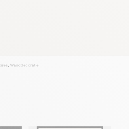
ires
,
Wanddecoratie