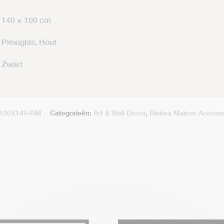
140 × 100 cm
Plexiglas, Hout
Zwart
-100X140-RM
Categorieën:
Art & Wall Decor
,
Rivièra Maison Accesso