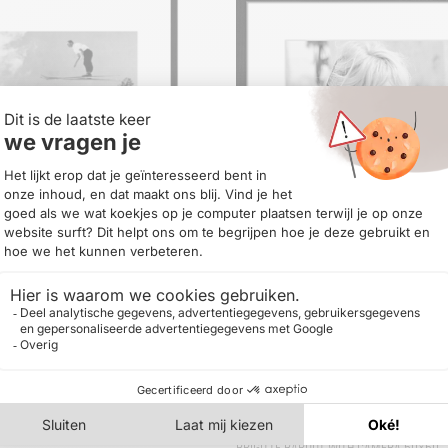
mp
Brigitte Bardot with Camera 50×60