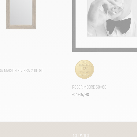
èra Maison Eivissa 200×80
Roger Moore 50×60
€
165,90
Service