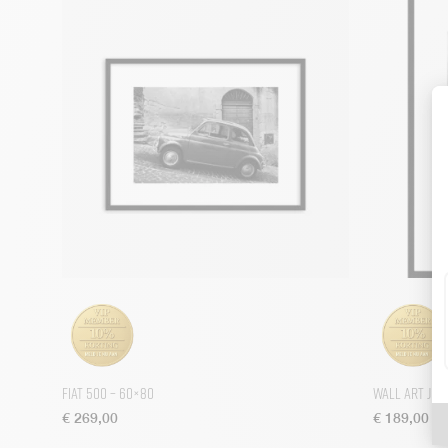
Fiat 500 – 60×80
Wall Art Ju
€
269,00
€
189,00