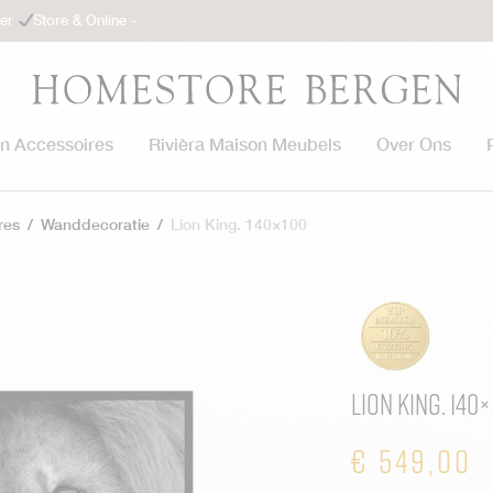
ler
Store & Online -
on Accessoires
Rivièra Maison Meubels
Over Ons
res
/
Wanddecoratie
/
Lion King. 140×100
Lion King. 140×
€
549,00