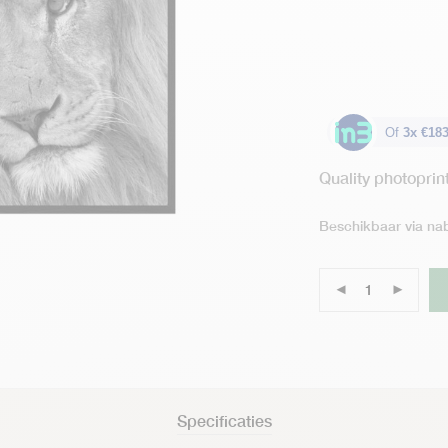
Of
3x €183
Quality photoprin
Beschikbaar via nab
Specificaties