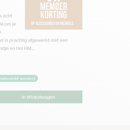
is echt
al om je
e
nd is prachtig afgewerkt met een
ndje en het RM...
 nabesteld worden)
Alternative:
In Winkelwagen