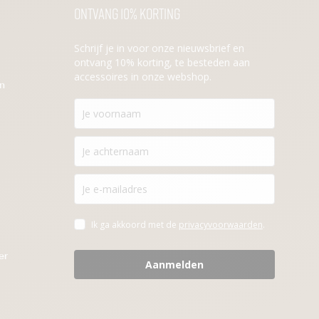
Ontvang 10% korting
Schrijf je in voor onze nieuwsbrief en
ontvang 10% korting, te besteden aan
accessoires in onze webshop.
en
Ik ga akkoord met de
privacyvoorwaarden
.
er
Aanmelden