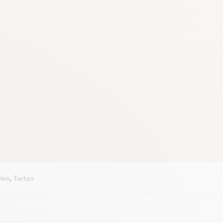
ies
,
Tartan