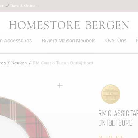
ler
Store & Online -
on Accessoires
Rivièra Maison Meubels
Over Ons
res
/
Keuken
/
RM Classic Tartan Ontbijtbord
RM Classic Ta
Ontbijtbord