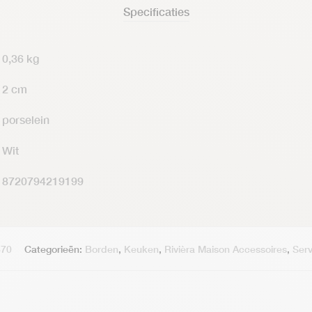
Specificaties
0,36 kg
2 cm
porselein
Wit
8720794219199
870
Categorieën:
Borden
,
Keuken
,
Rivièra Maison Accessoires
,
Serv