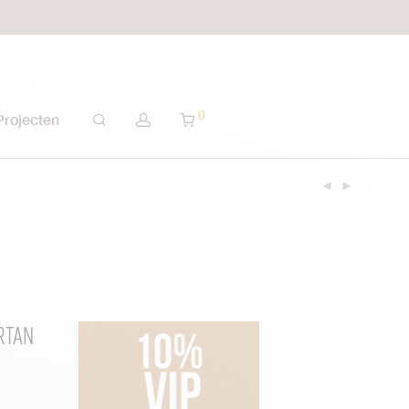
0
Projecten
rtan