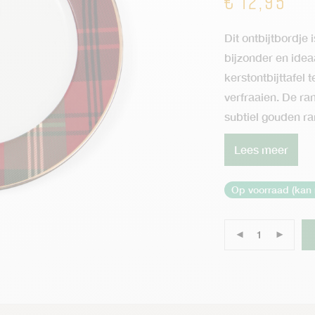
€
12,95
Dit ontbijtbordje 
bijzonder en idea
kerstontbijttafel t
verfraaien. De ra
subtiel gouden ra
Lees meer
Op voorraad (kan