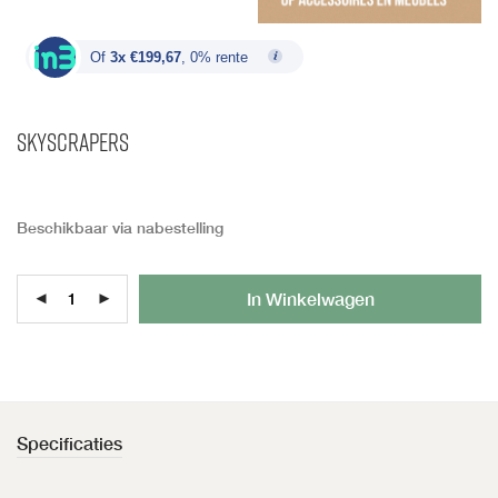
Of
3x €199,67
, 0% rente
Skyscrapers
Beschikbaar via nabestelling
Al
In Winkelwagen
Specificaties