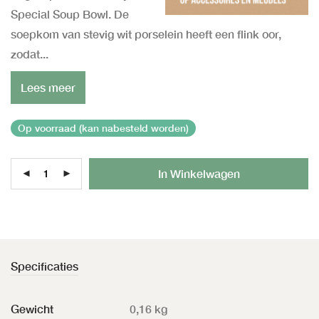
Special Soup Bowl. De
soepkom van stevig wit porselein heeft een flink oor,
zodat...
Lees meer
Op voorraad (kan nabesteld worden)
Al
In Winkelwagen
Specificaties
Gewicht
0,16 kg