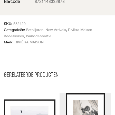
Barcode
8721148332878
SKU:
582420
Categorieën:
Fotolijsten
,
New Arrivals
,
Rivièra Maison
Accessoires
,
Wanddecoratie
Merk:
RIVIÈRA MAISON
Gerelateerde producten