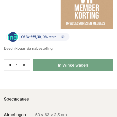
Of
3x €55,30
, 0% rente
Beschikbaar via nabestelling
Al
In Winkelwagen
Specificaties
Afmetingen
53 × 63 × 2,5 cm