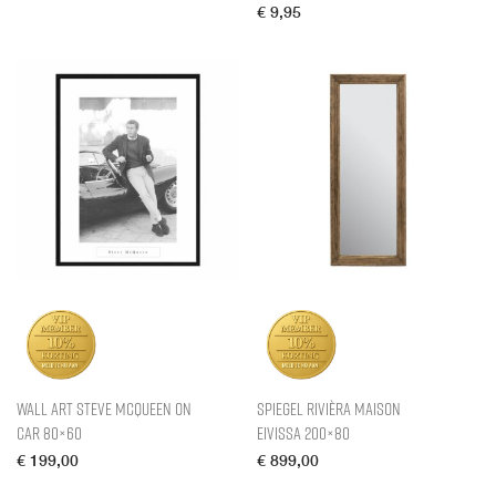
€
9,95
Wall Art Steve McQueen on
Spiegel Rivièra Maison
Car 80×60
Eivissa 200×80
€
199,00
€
899,00