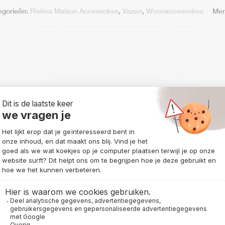
egorieën:
Rivièra Maison Accessoires
,
Vazen
,
Woonaccessoires
Mer