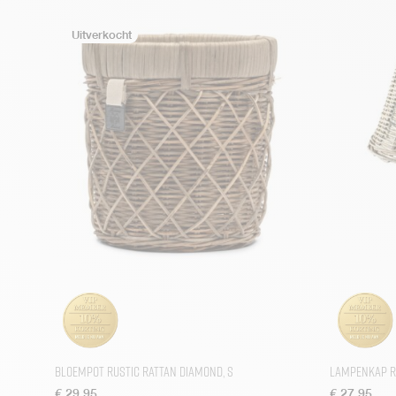
Bloempot Rustic Rattan Diamond, S
Lampenkap Ri
€
29,95
€
27,95