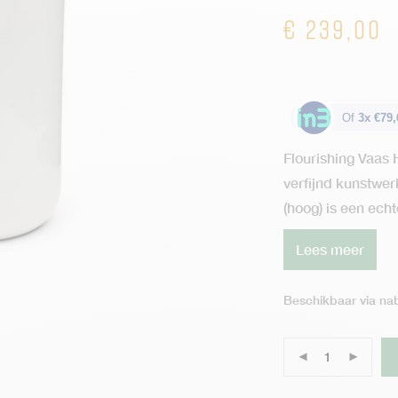
€
239,00
Of
3x €79,
Flourishing Vaas 
verfijnd kunstwerk
(hoog) is een echt
Lees meer
Beschikbaar via nab