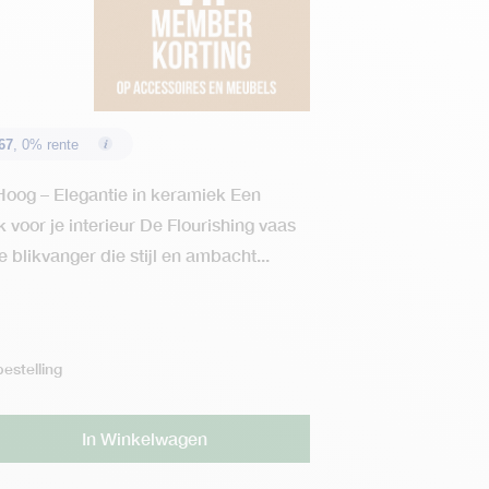
67
, 0% rente
Hoog – Elegantie in keramiek Een
 voor je interieur De Flourishing vaas
e blikvanger die stijl en ambacht...
estelling
Alternative:
In Winkelwagen