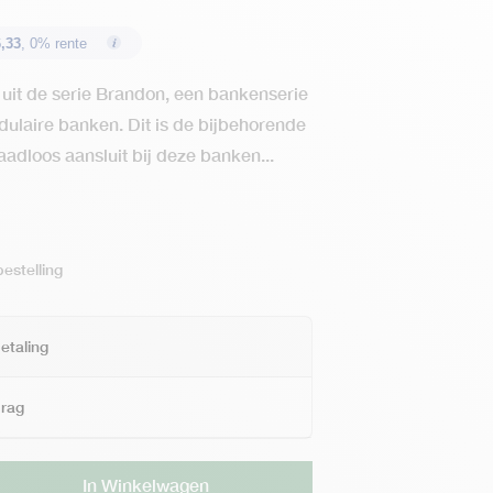
,33
, 0% rente
ol uit de serie Brandon, een bankenserie
ulaire banken. Dit is de bijbehorende
adloos aansluit bij deze banken...
estelling
etaling
drag
Alternative:
In Winkelwagen