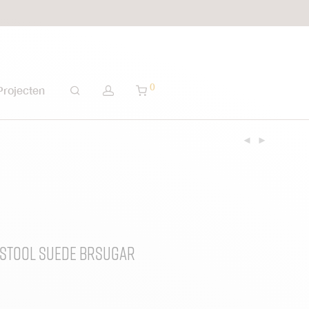
0
Projecten
stool Suede BrSugar