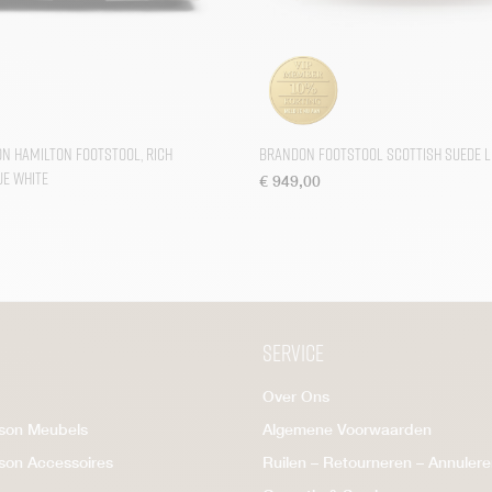
on Hamilton Footstool, rich
Brandon Footstool Scottish Suede L
ue white
€
949,00
Service
Over Ons
ison Meubels
Algemene Voorwaarden
ison Accessoires
Ruilen – Retourneren – Annuler