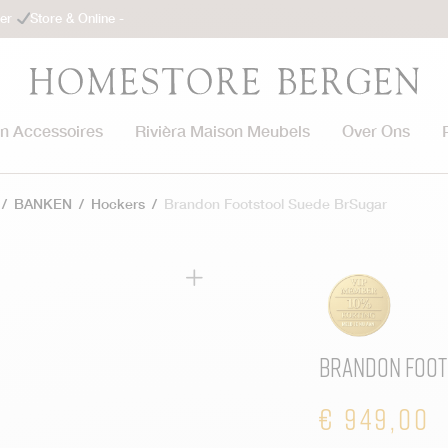
ler
Store & Online -
on Accessoires
Rivièra Maison Meubels
Over Ons
/
BANKEN
/
Hockers
/
Brandon Footstool Suede BrSugar
Brandon Foot
€
949,00