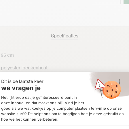
Specificaties
95 cm
polyester, beukenhout
Brown sugar
8720142317157
SKU:
5512002
Categorie:
Hockers