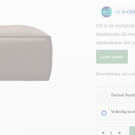
Of
3x €316
Dit is de footsto
bestaande uit mod
voetenbank die na
Lees meer
Beschikbaar via nab
Betaal Aanb
Volledig be