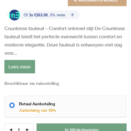
Of
3x €263,00
, 0% rente
Countesse fauteuil – Comfort ontmoet stijl De Countesse
fauteuil biedt het perfecte evenwicht tussen comfort en
moderne elegantie. Deze fauteuil is ontworpen met oog
voor...
Lees meer
Beschikbaar via nabestelling
Betaal Aanbetaling
Aanbetaling van
10%
Al
In Winkelwagen