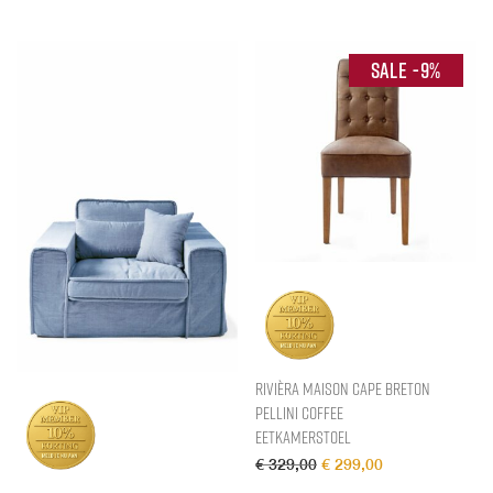
-
9
%
Rivièra Maison Cape Breton
Pellini Coffee
Eetkamerstoel
Oorspronkelijke prijs wa
Huidige prijs is
€
329,00
€
299,00