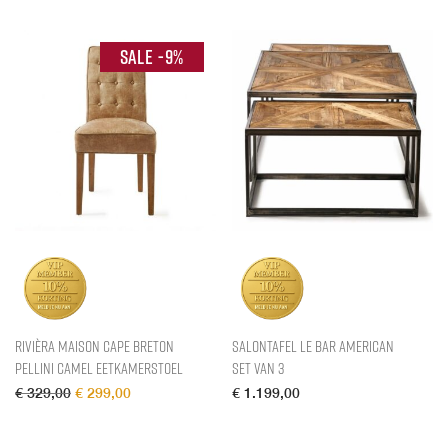
-
9
%
Rivièra Maison Cape Breton
Salontafel Le Bar American
Pellini Camel Eetkamerstoel
Set van 3
Oorspronkelijke prijs was: € 329,00.
Huidige prijs is: € 299,00.
€
329,00
€
299,00
€
1.199,00