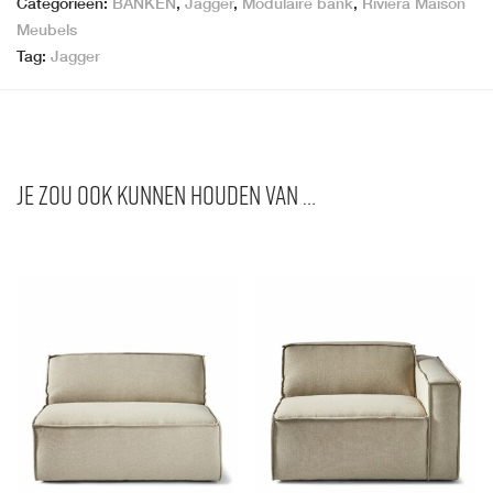
Categorieën:
BANKEN
,
Jagger
,
Modulaire bank
,
Rivièra Maison
Meubels
Tag:
Jagger
Je zou ook kunnen houden van …