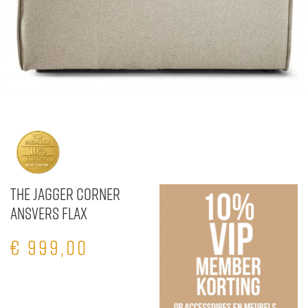
The Jagger Corner
Ansvers Flax
€
999,00