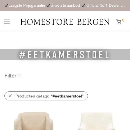
Laagste Prijsgarantie
Grootste aanbod
Official No.1 Dealer
St
0
#eetkamerstoel
Filter
Producten getagd
“#eetkamerstoel”