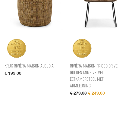
Kruk Rivièra Maison Alcudia
Rivièra Maison Frisco Drive
Golden Mink Velvet
€
199,00
Eetkamerstoel met
armleuning
Oorspronkelijke prijs wa
Huidige prijs is
€
279,00
€
249,00