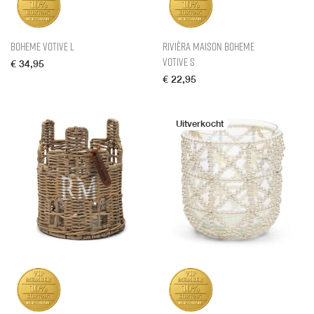
Boheme Votive L
Rivièra Maison Boheme
Votive S
€
34,95
€
22,95