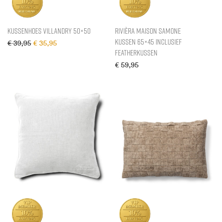
Kussenhoes Villandry 50×50
Rivièra Maison Samone
Kussen 65×45 inclusief
Oorspronkelijke prijs was: € 39,95.
Huidige prijs is: € 35,95.
€
39,95
€
35,95
Featherkussen
€
59,95