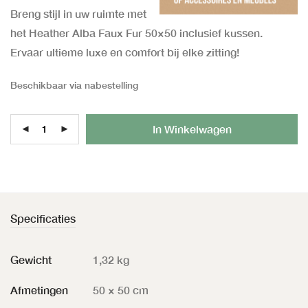
Breng stijl in uw ruimte met
het Heather Alba Faux Fur 50×50 inclusief kussen.
Ervaar ultieme luxe en comfort bij elke zitting!
Beschikbaar via nabestelling
Al
In Winkelwagen
Specificaties
Gewicht
1,32 kg
Afmetingen
50 × 50 cm