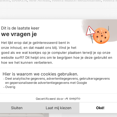
banken
,
BANKEN
,
New Arrivals
,
Rivièra Maison Meubelfamilie
,
Rivièra