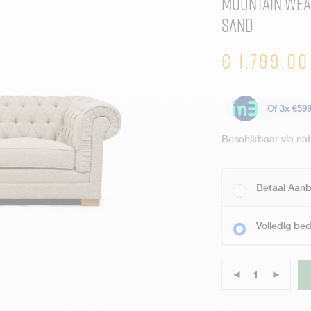
Mountain Wea
Sand
€
1.799,00
Of
3x €599
Beschikbaar via nab
Betaal Aanb
Volledig be