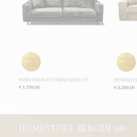
Rivièra Maison 3,5-zitsbank Kendall Ivy
Metropolis S
€
1.799,00
€
2.299,00
Shop