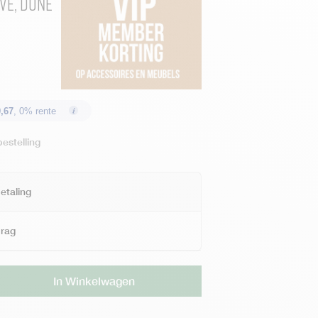
ve, Dune
,67
, 0% rente
estelling
etaling
drag
Alternative:
In Winkelwagen