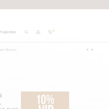
0
Projecten
tain Weave,
n
a