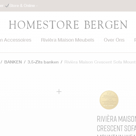
ler
Store & Online -
on Accessoires
Rivièra Maison Meubels
Over Ons
/
BANKEN
/
3.5-Zits banken
/
Rivièra Maison Crescent Sofa Moun
Rivièra Maiso
Crescent Sof