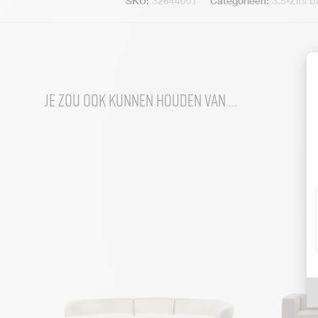
SKU:
32644001
Categorieën:
3.5-Zits 
Je zou ook kunnen houden van …