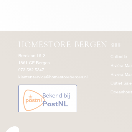
Amalfi
Bellecôte
Borden
Botervloot
Buon Appetito
Shop
Clement
Breelaan 16-2
Collectie
Eierdop
1861 GE Bergen
Rivièra Ma
Elegant twist
072 582 5347
Rivièra Ma
klantenservice@homestorebergen.nl
Flessen
Outlet Sale
Fruitschalen
Oceanhou
Karaffen
Kommen & Soepkommen
Melk & Suikerset /Suikerpot
Olie & Azijn Flessen
Overig Servies