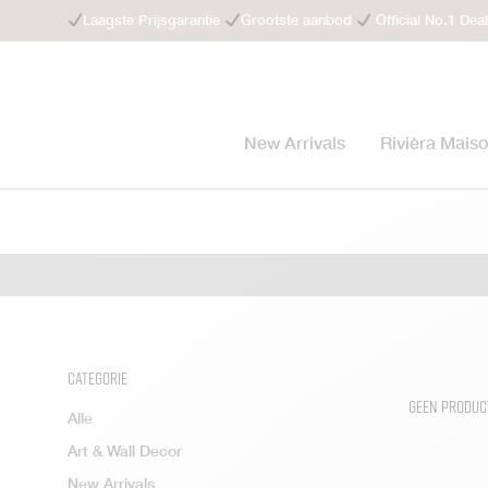
Laagste Prijsgarantie
Grootste aanbod
Official No.1 Dea
New Arrivals
Rivièra Mais
Categorie
Geen product
Alle
Art & Wall Decor
New Arrivals