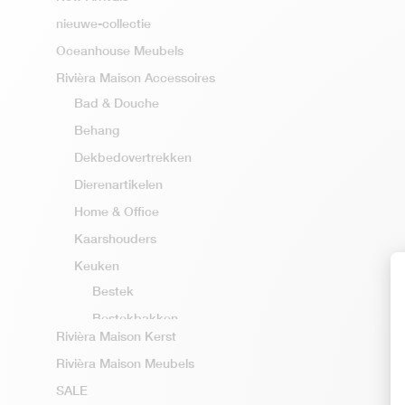
nieuwe-collectie
Oceanhouse Meubels
Rivièra Maison Accessoires
Bad & Douche
Behang
Dekbedovertrekken
Dierenartikelen
Home & Office
Kaarshouders
Keuken
Bestek
Bestekbakken
Rivièra Maison Kerst
Broodmanden
Rivièra Maison Meubels
Dienbladen
SALE
Etagère