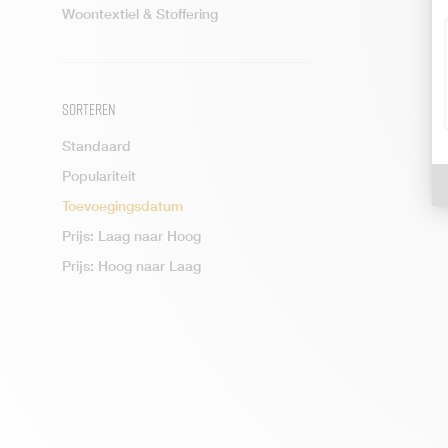
Woontextiel & Stoffering
Glazen & Bekers
Keukenapparatuur
Keukenopbergers
Sorteren
Keukenrolhouders
Koelers & Flessenhouders
Standaard
Koffie & Thee Drinkgerei
Populariteit
Kookgerei
Toevoegingsdatum
Melk & Suiker set
Prijs: Laag naar Hoog
Mini- Dienbladen
Prijs: Hoog naar Laag
Onderzetters
Placemats
Planken & Snijplanken
Réchaud & Pannenonderzetters
Servetringen
Servies