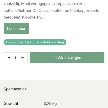
veelzijdig Mooi vormgegeven kopjes voor elke
koffieliefhebber De Classic koffie- en theekopjes serie
biedt een stijlvolle en...
Lees meer
Op voorraad (kan nabesteld worden)
Al
In Winkelwagen
Specificaties
Gewicht
0,25 kg