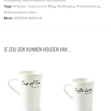
Drinkgerei
,
Rivièra Maison Accessoires
Tags:
#Classic Cappuccino Mug
,
#koffieglas
,
#rivieramaison
,
#rivieramaisoncoffee
Merk:
RIVIÈRA MAISON
Je zou ook kunnen houden van …