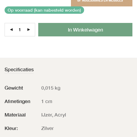
Op voorraad (kan nabesteld worden)
Al
In Winkelwagen
Specificaties
Gewicht
0,015 kg
Afmetingen
1 cm
Materiaal
IJzer, Acryl
Kleur:
Zilver