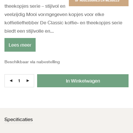
theekopjes serie – stijlvol en
veelzijdig Mooi vormgegeven kopjes voor elke
koffieliefhebber De Classic koffie- en theekopjes serie
biedt een stijlvolle en...
Lees meer
Beschikbaar via nabestelling
Al
In Winkelwagen
Specificaties