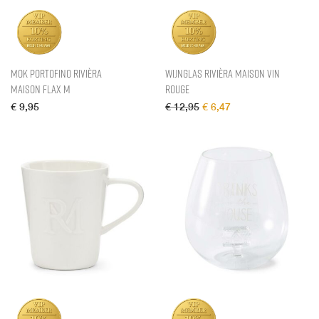
Mok Portofino Rivièra
Wijnglas Rivièra Maison Vin
Maison Flax M
Rouge
Oorspronkelijke prijs was
Huidige prijs is: € 6
€
9,95
€
12,95
€
6,47