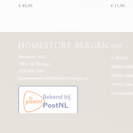
€
49,95
€
11,95
Shop
Breelaan 16-2
Collectie
1861 GE Bergen
Rivièra Ma
072 582 5347
Rivièra Ma
klantenservice@homestorebergen.nl
Outlet Sale
Oceanhou