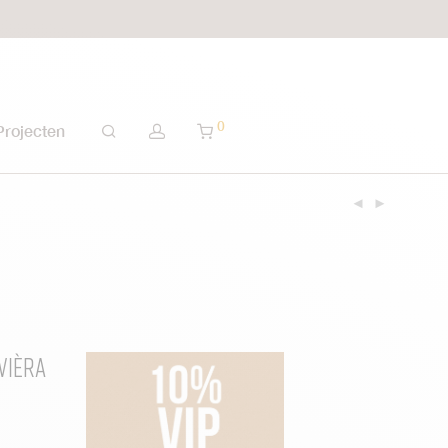
0
Projecten
vièra