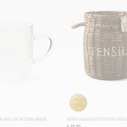
on With Love M Dubbelwandig
Rivièra Maison Rustic Rattan Utensi
€
29,95