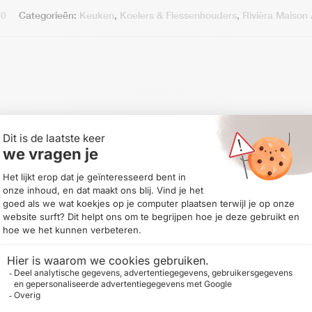
50
Categorieën:
Keuken
,
Koelers & Flessenhouders
,
Rivièra Maison