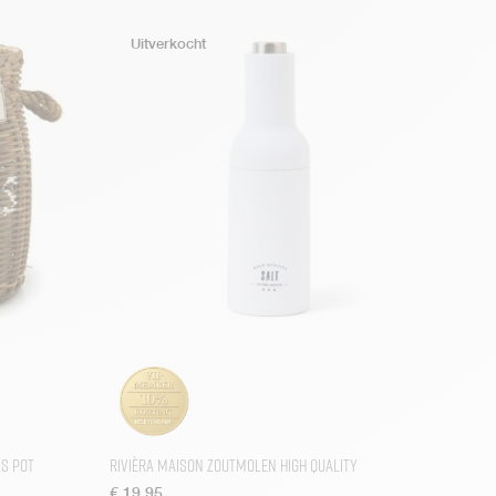
ls Pot
Rivièra Maison Zoutmolen High Quality
€
19,95