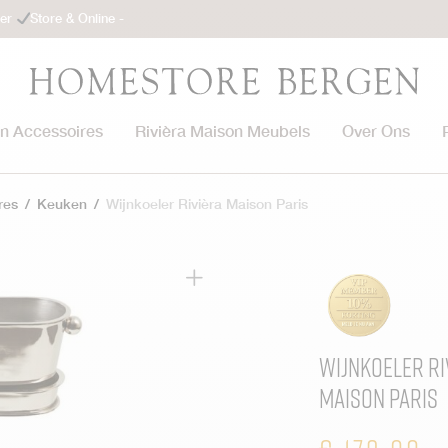
ler
Store & Online -
on Accessoires
Rivièra Maison Meubels
Over Ons
res
/
Keuken
/
Wijnkoeler Rivièra Maison Paris
Wijnkoeler Ri
Maison Paris