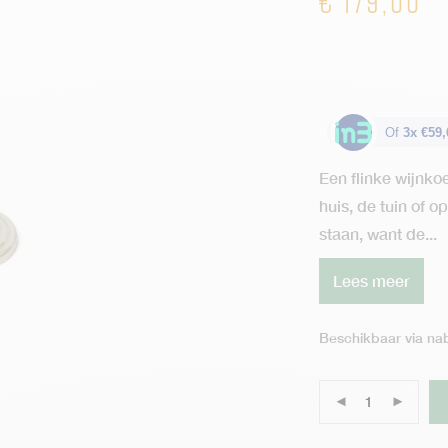
€
179,00
Of
3x €59,
Een flinke wijnko
huis, de tuin of op
staan, want de...
Lees meer
Beschikbaar via nab