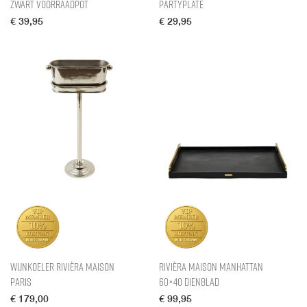
Zwart Voorraadpot
PartyPlate
€
39,95
€
29,95
Wijnkoeler Rivièra Maison
Rivièra Maison Manhattan
Paris
60×40 Dienblad
€
179,00
€
99,95