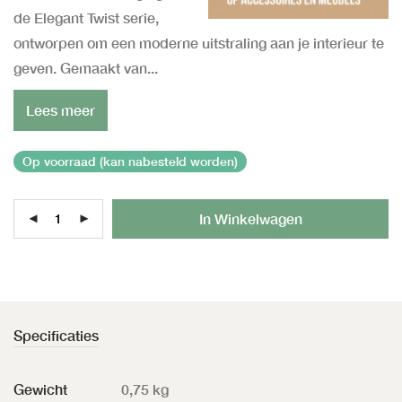
de Elegant Twist serie,
ontworpen om een moderne uitstraling aan je interieur te
geven. Gemaakt van...
Lees meer
Op voorraad (kan nabesteld worden)
Al
In Winkelwagen
Specificaties
Gewicht
0,75 kg