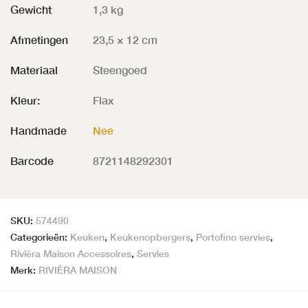
Gewicht
1,3 kg
Afmetingen
23,5 × 12 cm
Materiaal
Steengoed
Kleur:
Flax
Handmade
Nee
Barcode
8721148292301
SKU:
574490
Categorieën:
Keuken
,
Keukenopbergers
,
Portofino servies
,
Rivièra Maison Accessoires
,
Servies
Merk:
RIVIÈRA MAISON