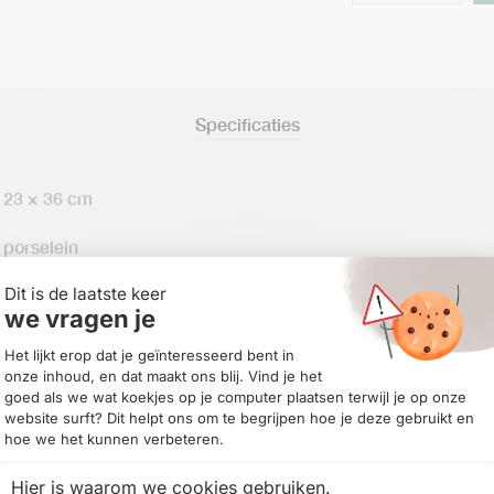
Specificaties
23 × 36 cm
porselein
White
8720794117150
548090
Categorieën:
Keuken
,
Rivièra Maison Accessoires
,
Voorraad