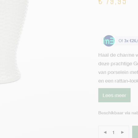
€
79,95
Of
3x €26,
Haal de charme v
deze prachtige 
van porselein met
en een rattan-look
Lees meer
Beschikbaar via nab