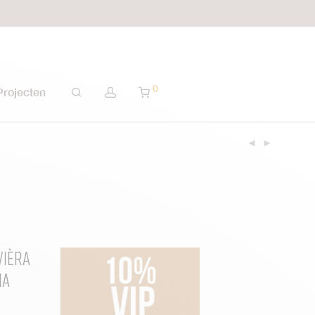
0
Projecten
vièra
ia