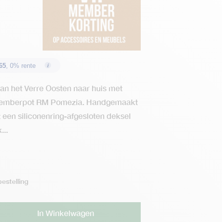
65
, 0% rente
an het Verre Oosten naar huis met
Gemberpot RM Pomezia. Handgemaakt
 een siliconenring-afgesloten deksel
...
estelling
Alternative:
In Winkelwagen