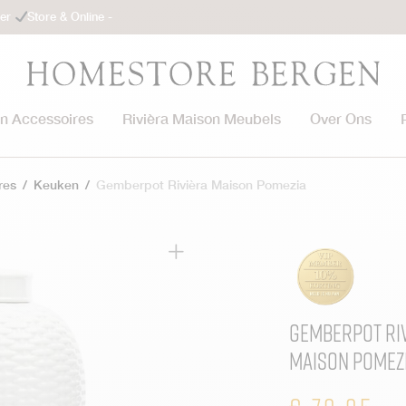
ler
Store & Online -
on Accessoires
Rivièra Maison Meubels
Over Ons
res
/
Keuken
/
Gemberpot Rivièra Maison Pomezia
Gemberpot Ri
Maison Pomez