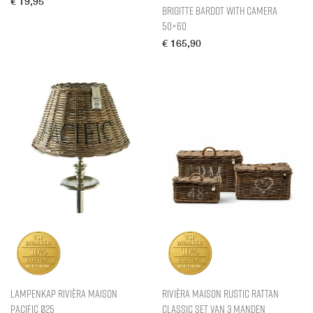
€
19,95
Brigitte Bardot with Camera
50×60
€
165,90
Lampenkap Rivièra Maison
Rivièra Maison Rustic Rattan
Pacific Ø25
Classic Set van 3 Manden