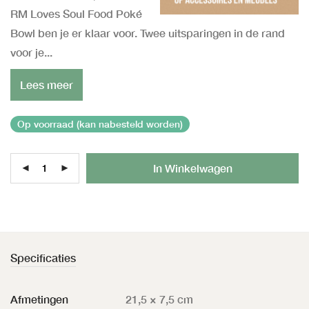
RM Loves Soul Food Poké
Bowl ben je er klaar voor. Twee uitsparingen in de rand
voor je...
Lees meer
Op voorraad (kan nabesteld worden)
Al
In Winkelwagen
Specificaties
Afmetingen
21,5 × 7,5 cm