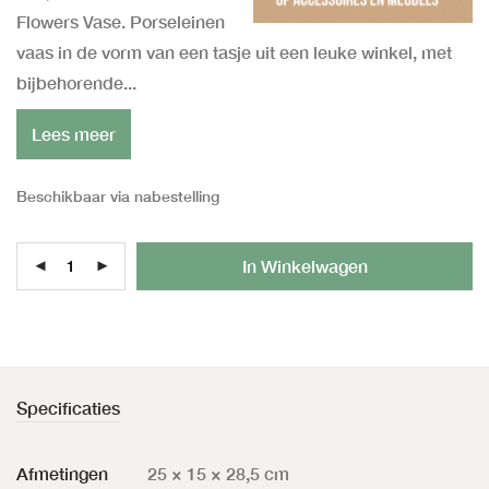
Flowers Vase. Porseleinen
vaas in de vorm van een tasje uit een leuke winkel, met
bijbehorende...
Lees meer
Beschikbaar via nabestelling
Al
In Winkelwagen
Specificaties
Afmetingen
25 × 15 × 28,5 cm