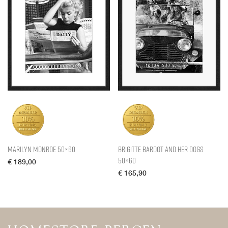
Marilyn Monroe 50×60
Brigitte Bardot and her Dogs
50×60
€
189,00
€
165,90