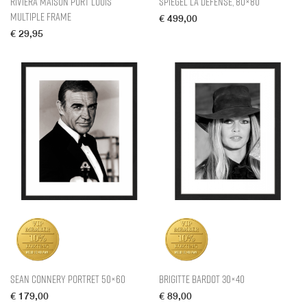
Rivièra Maison Port Louis
Spiegel La Defense, 80×80
Multiple Frame
€
499,00
€
29,95
Sean Connery Portret 50×60
Brigitte Bardot 30×40
€
179,00
€
89,00