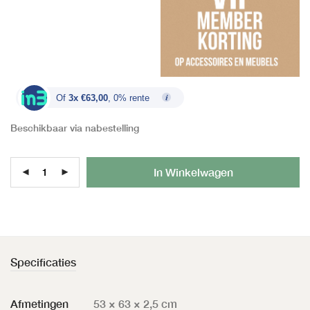
Of
3x €63,00
, 0% rente
Beschikbaar via nabestelling
Al
In Winkelwagen
Specificaties
Afmetingen
53 × 63 × 2,5 cm