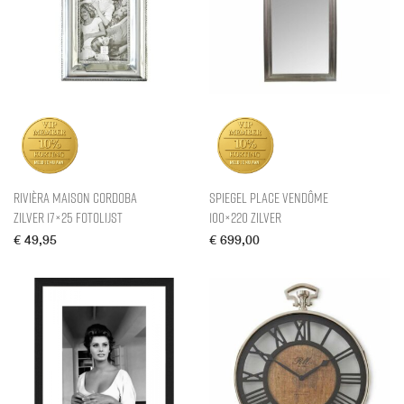
Rivièra Maison Cordoba
Spiegel Place Vendôme
Zilver 17×25 Fotolijst
100×220 Zilver
€
49,95
€
699,00