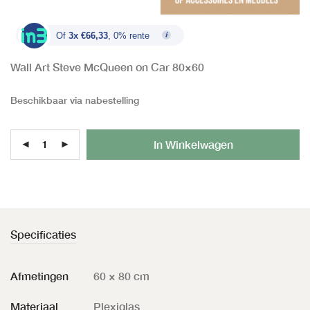
Of
3x €66,33
, 0% rente
Wall Art Steve McQueen on Car 80×60
Beschikbaar via nabestelling
Al
In Winkelwagen
Specificaties
Afmetingen
60 × 80 cm
Materiaal
Plexiglas