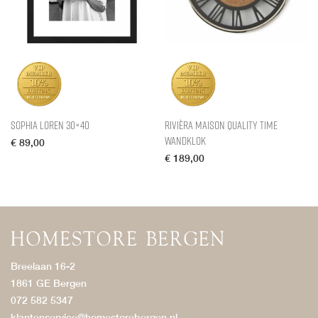
Sophia Loren 30×40
Rivièra Maison Quality Time
Wandklok
€
89,00
€
189,00
Breelaan 16-2
1861 GE Bergen
072 582 5347
klantenservice@homestorebergen.nl