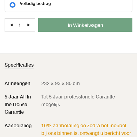
Volledig bedrag
Al
In Winkelwagen
Specificaties
Afmetingen
232 × 93 × 80 cm
5 Jaar All in
Tot 5 Jaar professionele Garantie
the House
mogelijk
Garantie
Aanbetaling
10% aanbetaling en zodra het meubel
bij ons binnen is, ontvangt u bericht voor