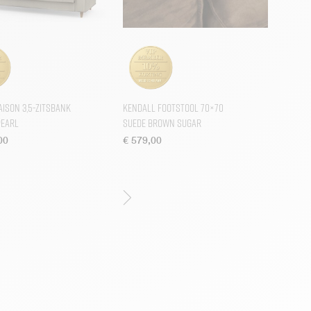
aison 3,5-zitsbank
Kendall Footstool 70×70
Pearl
Suede Brown Sugar
00
€
579,00