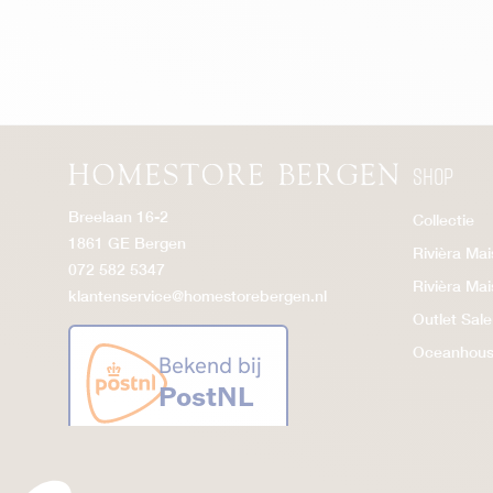
Le Marais
Lennox
Leonardo
Louise
Mac Arthur
Shop
Marciana
Breelaan 16-2
Collectie
Messina
1861 GE Bergen
Rivièra Ma
Metropolis
072 582 5347
Rivièra Ma
klantenservice@homestorebergen.nl
Metropolitan
Outlet Sale
Miller
Oceanhou
Monti
Nelson
New England
New Orleans