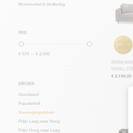
Woontextiel & Stoffering
Astoria
Bali
Balmoral
Prijs
Boston
Bowery
Bowie Club
Min.
Max.
€ 570
—
€ 2.500
prijs
prijs
Brera
Rivièra Mais
Kendall Sto
Brescia
€
2.199,00
Brompton
Sorteren
Bushwick
Standaard
Cape Breton
Populariteit
Carmin
Toevoegingsdatum
Carnaby
Prijs: Laag naar Hoog
Casone
Prijs: Hoog naar Laag
Chateau Belvedère