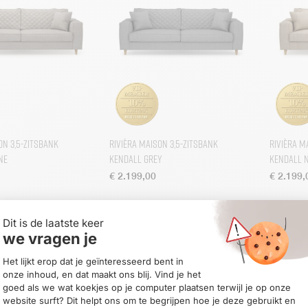
on 3,5-zitsbank
Rivièra Maison 3,5-zitsbank
Rivièra M
ne
Kendall Grey
Kendall 
€
2.199,00
€
2.199,
-
10
%
-
10
%