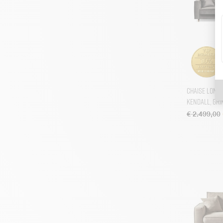
Chateau Chassigny
Cipriani
Continental
Countess
Crossroads
Dazzle
Chaise Long
Kendall, Gri
Del Rey
€
2.499,00
Driftwood
Eivissa
Falcon
Firenze
Franklin
Fraser Island
Frisco
George