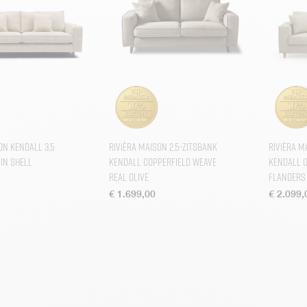
on Kendall 3,5
Rivièra Maison 2,5-zitsbank
Rivièra M
tin Shell
Kendall Copperfield Weave
Kendall 
Real Olive
Flanders
€
1.699,00
€
2.099,