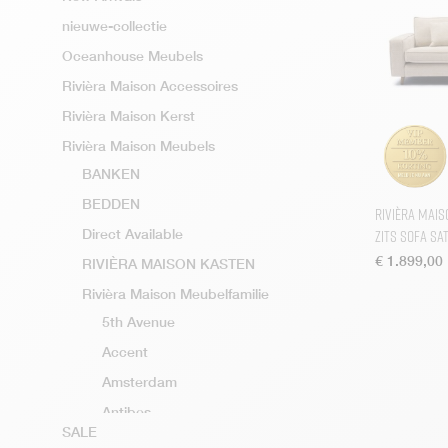
nieuwe-collectie
Oceanhouse Meubels
Rivièra Maison Accessoires
Rivièra Maison Kerst
Rivièra Maison Meubels
BANKEN
BEDDEN
Rivièra Mais
Zits Sofa Sa
Direct Available
€
1.899,00
RIVIÈRA MAISON KASTEN
Rivièra Maison Meubelfamilie
5th Avenue
Accent
Amsterdam
Antibes
SALE
Arosa