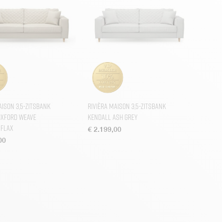
aison 3,5-zitsbank
Rivièra Maison 3,5-zitsbank
Oxford Weave
Kendall Ash Grey
 Flax
€
2.199,00
00