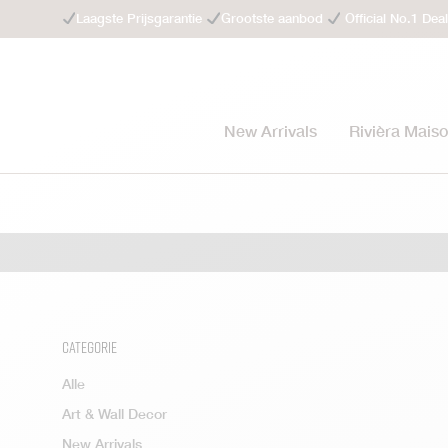
Laagste Prijsgarantie
Grootste aanbod
Official No.1 Dea
New Arrivals
Rivièra Mais
Categorie
Alle
Art & Wall Decor
New Arrivals