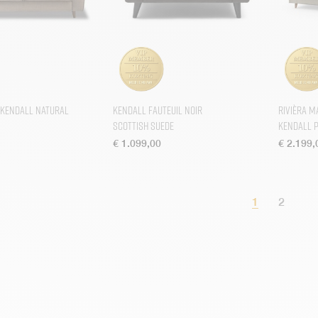
 Kendall Natural
Kendall Fauteuil Noir
Rivièra M
Scottish Suede
Kendall 
€
1.099,00
€
2.199,
1
2