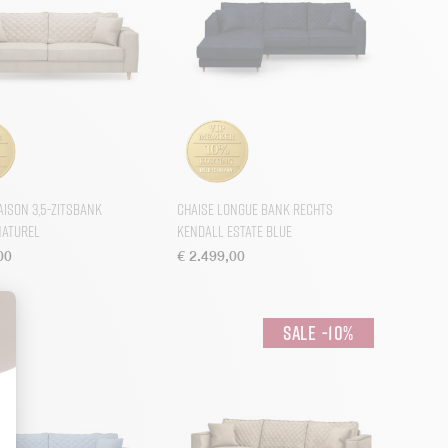
aison 3,5-zitsbank
Chaise Longue Bank Rechts
Naturel
Kendall Estate Blue
00
€
2.499,00
-
10
%