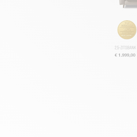
Goa
Graydon
Hamilton
Hampton
Hollywood Hills
2,5-zitsbank
Hoxton
€
1.999,00
Huntington
Imola
Imperial
Jagger
Jimbaran
Kendall
La Scala
Lake House
Le Bar American