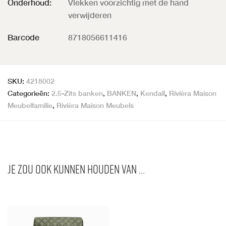
Onderhoud:
Vlekken voorzichtig met de hand
verwijderen
Barcode
8718056611416
SKU:
4218002
Categorieën:
2.5-Zits banken
,
BANKEN
,
Kendall
,
Rivièra Maison
Meubelfamilie
,
Rivièra Maison Meubels
Je zou ook kunnen houden van …