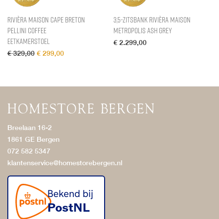
Rivièra Maison Cape Breton
3,5-zitsbank Rivièra Maison
Pellini Coffee
Metropolis Ash Grey
Eetkamerstoel
€
2.299,00
Oorspronkelijke prijs was: € 329,00.
Huidige prijs is: € 299,00.
€
329,00
€
299,00
Breelaan 16-2
1861 GE Bergen
072 582 5347
klantenservice@homestorebergen.nl