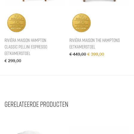
Rivièra Maison Hampton
Rivièra Maison The Hamptons
Classic Pellini Espresso
Eetkamerstoel
Eetkamerstoel
Oorspronkelijke prijs wa
Huidige prijs is
€
449,00
€
399,00
€
299,00
Gerelateerde producten