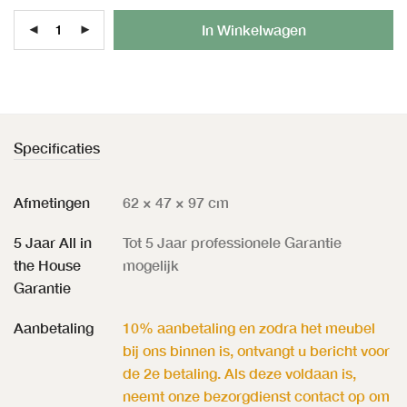
Al
In Winkelwagen
Specificaties
Afmetingen
62 × 47 × 97 cm
5 Jaar All in
Tot 5 Jaar professionele Garantie
the House
mogelijk
Garantie
Aanbetaling
10% aanbetaling en zodra het meubel
bij ons binnen is, ontvangt u bericht voor
de 2e betaling. Als deze voldaan is,
neemt onze bezorgdienst contact op om