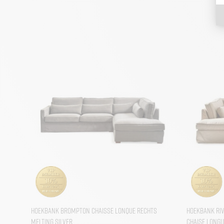
Hoekbank Brompton Chaisse Lonque Rechts
Hoekbank Ri
Melting Silver
Chaise Longu