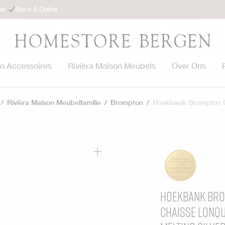
ler
Store & Online -
on Accessoires
Rivièra Maison Meubels
Over Ons
/
Rivièra Maison Meubelfamilie
/
Brompton
/
Hoekbank Brompton 
Hoekbank Br
Chaisse Lonqu