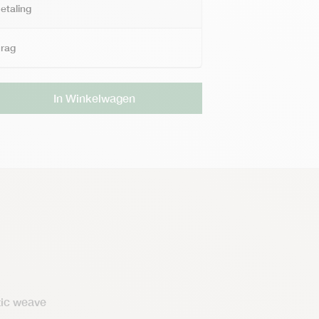
etaling
drag
Alternative:
In Winkelwagen
ltic weave