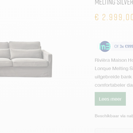
Melting Silve
€
2.999,0
Of
3x €999
Rivièra Maison 
Lonque Melting Si
uitgebreide bank 
comfortabeler dan
Lees meer
Beschikbaar via nab