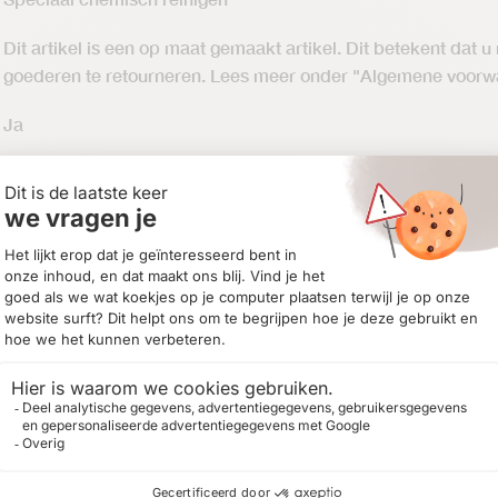
Dit artikel is een op maat gemaakt artikel. Dit betekent dat u
goederen te retourneren. Lees meer onder "Algemene voorw
Ja
8720142261528
ieën:
BANKEN
,
Brompton
,
Hoekbanken
,
Rivièra Maison Meubelfamili