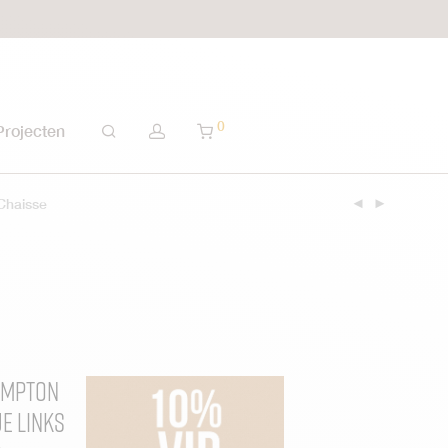
0
Projecten
Chaisse
ompton
e Links