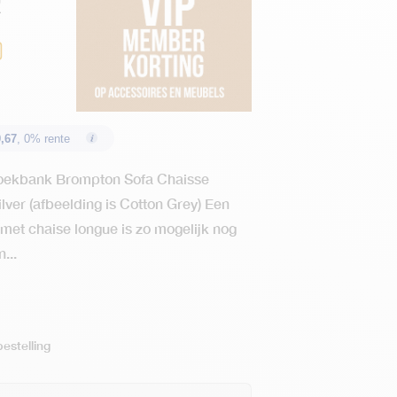
r
0
,67
, 0% rente
Hoekbank Brompton Sofa Chaisse
lver (afbeelding is Cotton Grey) Een
met chaise longue is zo mogelijk nog
...
estelling