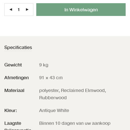
Al
In Winkelwagen
Specificaties
Gewicht
9 kg
Afmetingen
91 × 43 cm
Materiaal
polyester, Reclaimed Elmwood,
Rubberwood
Kleur:
Antique White
Laagste
Binnen 10 dagen van uw aankoop