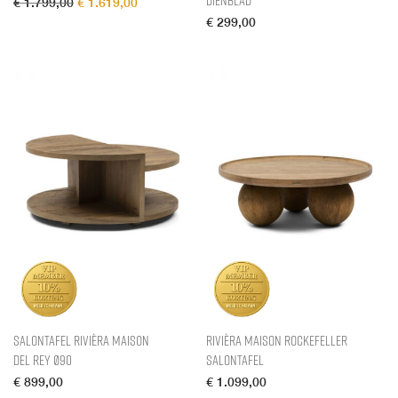
Oorspronkelijke prijs was: € 1.799,00.
Huidige prijs is: € 1.619,00.
€
1.799,00
€
1.619,00
€
299,00
Salontafel Rivièra Maison
Rivièra Maison Rockefeller
Del Rey Ø90
Salontafel
€
899,00
€
1.099,00