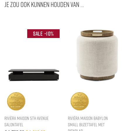
Je zou ook kunnen houden van …
-
10
%
Rivièra Maison 5th Avenue
Rivièra Maison Babylon
Salontafel
Small Bijzettafel Met
Dienblad