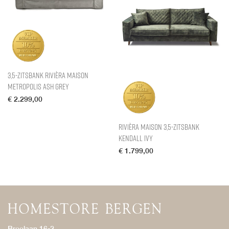
3,5-zitsbank Rivièra Maison
Metropolis Ash Grey
€
2.299,00
Rivièra Maison 3,5-zitsbank
Kendall Ivy
€
1.799,00
Breelaan 16-2