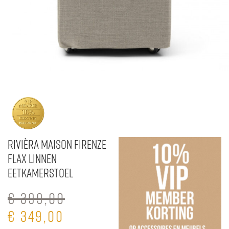
Rivièra Maison Firenze
Flax Linnen
Eetkamerstoel
€
399,00
€
349,00
Oorspronkelijke
Huidige
prijs
prijs
was:
is: