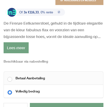
€ 399,00.
€ 349,00.
Of
3x €116,33
, 0% rente
De Firenze Eetkamerstoel, gehuld in de tijdloze elegantie
van de kleur fabulous flax en voorzien van een
bijpassende losse hoes, vormt de ideale aanvulling op...
Lees meer
Beschikbaar via nabestelling
Betaal Aanbetaling
Volledig bedrag
Al