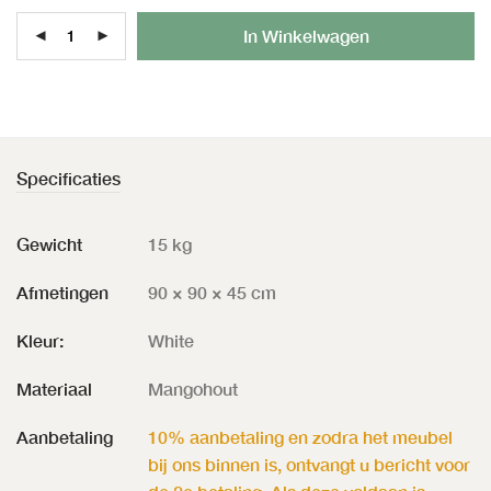
Al
In Winkelwagen
Specificaties
Gewicht
15 kg
Afmetingen
90 × 90 × 45 cm
Kleur:
White
Materiaal
Mangohout
Aanbetaling
10% aanbetaling en zodra het meubel
bij ons binnen is, ontvangt u bericht voor