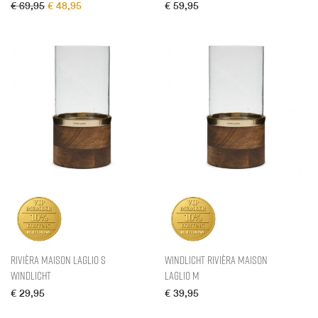
Oorspronkelijke prijs was: € 69,95.
Huidige prijs is: € 48,95.
€
69,95
€
48,95
€
59,95
Rivièra Maison Laglio S
Windlicht Rivièra Maison
Windlicht
Laglio M
€
29,95
€
39,95