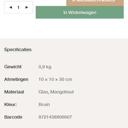
Al
In Winkelwagen
Specificaties
Gewicht
0,9 kg
Afmetingen
10 × 10 × 30 cm
Materiaal
Glas, Mangohout
Kleur:
Bruin
Barcode
8721438806607