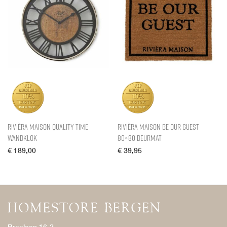
Rivièra Maison Quality Time
Rivièra Maison Be Our Guest
Wandklok
80×80 Deurmat
€
189,00
€
39,95
Breelaan 16-2