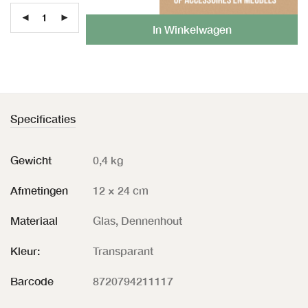
Al
In Winkelwagen
Specificaties
Gewicht
0,4 kg
Afmetingen
12 × 24 cm
Materiaal
Glas, Dennenhout
Kleur:
Transparant
Barcode
8720794211117