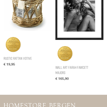
Rustic Rattan Votive
€
19,95
Wall Art Farah Fawcett
Majors
€
165,90