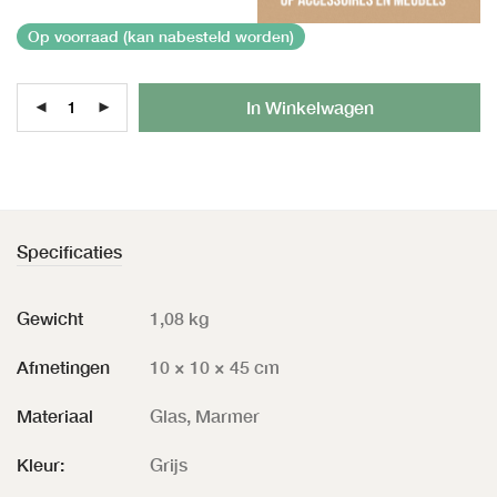
Op voorraad (kan nabesteld worden)
Al
In Winkelwagen
Specificaties
Gewicht
1,08 kg
Afmetingen
10 × 10 × 45 cm
Materiaal
Glas, Marmer
Kleur:
Grijs