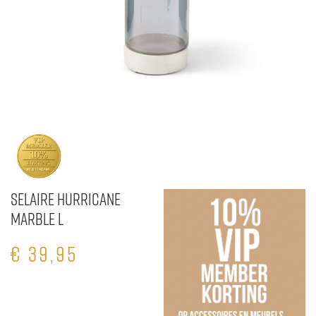
Selaire Hurricane
Marble L
€
39,95